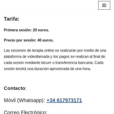
S
Tarifa:
a
l
Primera sesión: 20 euros.
t
a
Precio por sesión: 40 euros.
r
a
Las sesiones de terapia online se realizarán por medio de una
l
plataforma de videollamada y los pagos se realizan al final de
c
cada sesión mediante bizum o transferencia bancaria. Cada
o
sesión tendrá una duración aproximada de una hora.
n
t
e
Contacto
:
n
i
Móvil (Whatsapp):
+34 617973171
d
o
Correo Electrónico: