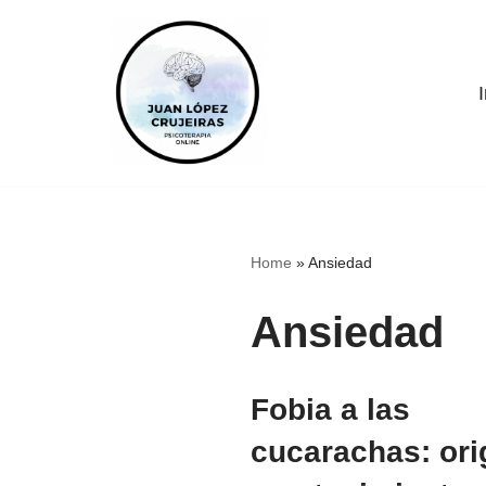
S
a
I
l
t
a
r
a
Home
»
Ansiedad
l
c
Ansiedad
o
n
t
Fobia a las
e
n
cucarachas: ori
i