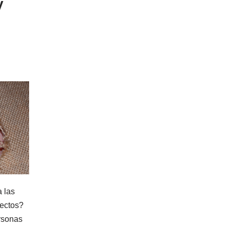
y
a las
sectos?
rsonas