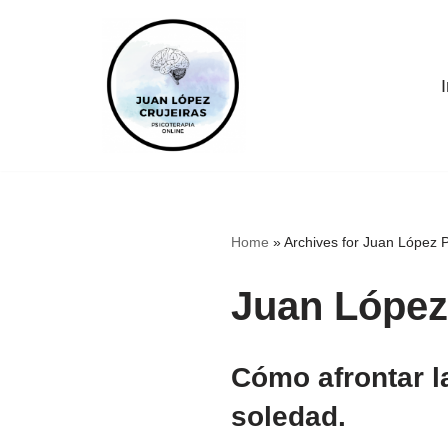
S
a
I
l
t
a
r
a
Home
»
Archives for Juan López 
l
c
Juan López
o
n
t
Cómo afrontar l
e
n
soledad.
i