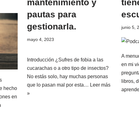
mantenimiento y
tien
pautas para
esc
gestionarla.
junio 5, 
mayo 4, 2023
A menud
Introducción ¿Sufres de fobia a las
en mi vi
cucarachas o a otro tipo de insectos?
pregunt
No estás solo, hay muchas personas
s
libros,
que lo pasan mal por esta…
Leer más
de hecho
aprende
»
iones en
a