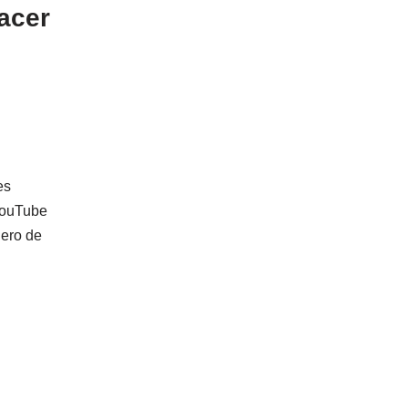
acer
es
YouTube
dero de