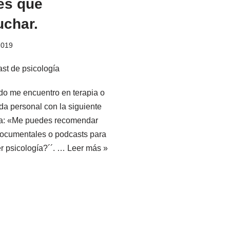
es que
uchar.
2019
o me encuentro en terapia o
da personal con la siguiente
a: «Me puedes recomendar
 documentales o podcasts para
r psicología?´´. …
Leer más »